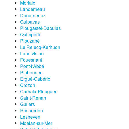
Morlaix
Landerneau
Douarnenez
Guipavas
Plougastel-Daoulas
Quimperlé
Plouzané
Le Relecq-Kerhuon
Landivisiau
Fouesnant
Pont-l'Abbé
Plabennec
Ergué-Gabéric
Crozon
Carhaix-Plouguer
Saint-Renan
Guilers
Rosporden
Lesneven
Moëlan-sur-Mer