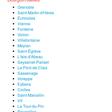
Grenoble
Saint-Martin-d'Hères
Échirolles
Vienne
Fontaine
Voiron
Villefontaine
Meylan
Saint-Égrève
L'Isle-d'Abeau
Seyssinet-Pariset
Le Pont-de-Claix
Sassenage
Voreppe
Eybens
Crolles
Saint-Marcellin
Vif
La Tour-du-Pin
Roussillon