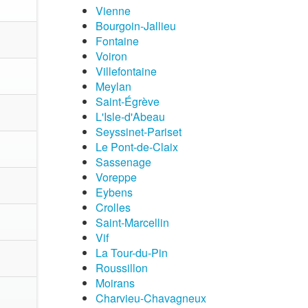
Vienne
Bourgoin-Jallieu
Fontaine
Voiron
Villefontaine
Meylan
Saint-Égrève
L'Isle-d'Abeau
Seyssinet-Pariset
Le Pont-de-Claix
Sassenage
Voreppe
Eybens
Crolles
Saint-Marcellin
Vif
La Tour-du-Pin
Roussillon
Moirans
Charvieu-Chavagneux