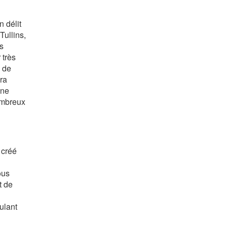
 délit
Tullins,
es
 très
s de
era
nne
nombreux
 créé
ous
t de
ulant