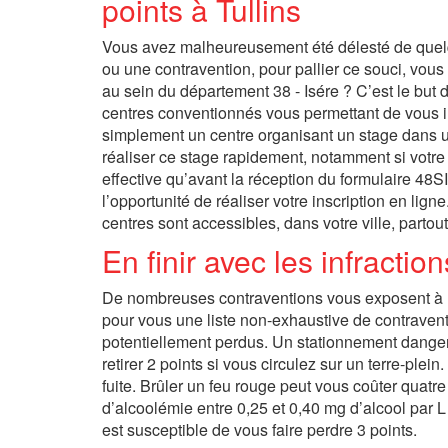
points à Tullins
Vous avez malheureusement été délesté de quelque
ou une contravention, pour pallier ce souci, vous
au sein du département 38 - Isére ? C’est le but 
centres conventionnés vous permettant de vous ins
simplement un centre organisant un stage dans u
réaliser ce stage rapidement, notamment si votre 
effective qu’avant la réception du formulaire 48SI,
l’opportunité de réaliser votre inscription en lig
centres sont accessibles, dans votre ville, parto
En finir avec les infractio
De nombreuses contraventions vous exposent à un
pour vous une liste non-exhaustive de contraven
potentiellement perdus. Un stationnement dangere
retirer 2 points si vous circulez sur un terre-plei
fuite. Brûler un feu rouge peut vous coûter quatre 
d’alcoolémie entre 0,25 et 0,40 mg d’alcool par 
est susceptible de vous faire perdre 3 points.