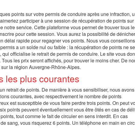
s points sur votre permis de conduire après une infraction, un
 aimeriez participer à une session de récupération de points sur 
de notre service. Cette plateforme vous permet de trouver tous l
crire pour cette session. Vous aurez la possibilité de dénicher
n délai rapide pour regagner vos points. Nous vous conseillon
permis a un solde nul ou faible : la récupération de points ne s
 qui officialise le retrait de permis de conduire. Le site vous do
ne. Tous les prix seront affichés, pour trouver le moins cher. De 
ut sur la région Auvergne-Rhône-Alpes.
ns les plus courantes
 retrait de points. De manière à vous sensibiliser, nous avons
tions courantes, avec respectivement le nombre de points
ux est susceptible de vous faire perdre trois points. On peut v
n. six points peuvent éventuellement vous être ôtés en cas de déli
points, tout comme le fait de circuler en sens interdit. En cas
L de sang, vous risquerez 6 points. Un téléphone en main en circ