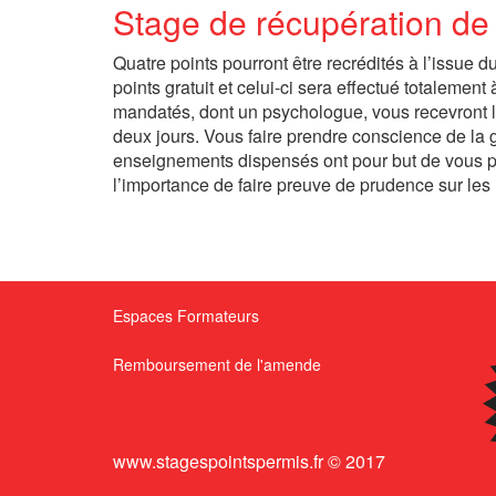
Stage de récupération de 
Quatre points pourront être recrédités à l’issue
points gratuit et celui-ci sera effectué totaleme
mandatés, dont un psychologue, vous recevront l
deux jours. Vous faire prendre conscience de la g
enseignements dispensés ont pour but de vous pou
l’importance de faire preuve de prudence sur les 
Espaces Formateurs
Remboursement de l'amende
www.stagespointspermis.fr © 2017