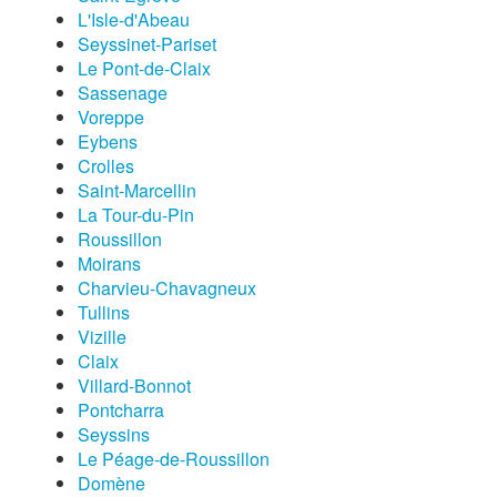
L'Isle-d'Abeau
Seyssinet-Pariset
Le Pont-de-Claix
Sassenage
Voreppe
Eybens
Crolles
Saint-Marcellin
La Tour-du-Pin
Roussillon
Moirans
Charvieu-Chavagneux
Tullins
Vizille
Claix
Villard-Bonnot
Pontcharra
Seyssins
Le Péage-de-Roussillon
Domène