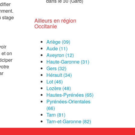
dans le 30 (Gard)
ifier
emment.
u stage
Ailleurs en région
Occitanie
Ariège (09)
oir
Aude (11)
 et on
Aveyron (12)
iciper
Haute-Garonne (31)
votre
Gers (32)
ar
Hérault (34)
Lot (46)
Lozère (48)
Hautes-Pyrénées (65)
Pyrénées-Orientales
(66)
Tarn (81)
Tarn-et-Garonne (82)