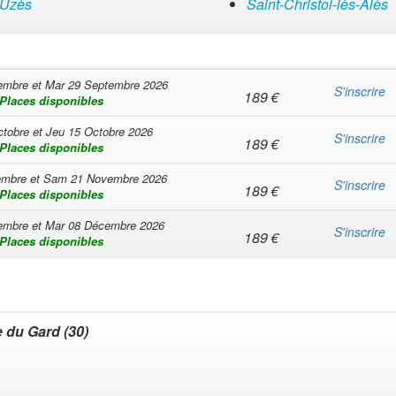
Uzès
Saint-Christol-lès-Alès
embre
et
Mar 29 Septembre 2026
S'inscrire
189
€
Places disponibles
ctobre
et
Jeu 15 Octobre 2026
S'inscrire
189
€
Places disponibles
embre
et
Sam 21 Novembre 2026
S'inscrire
189
€
Places disponibles
embre
et
Mar 08 Décembre 2026
S'inscrire
189
€
Places disponibles
e du Gard (30)