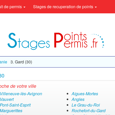
rait de permis
Stages de recuperation de points
anie
Gard (30)
30
oche de votre ville
Villeneuve-lès-Avignon
Aigues-Mortes
Vauvert
Angles
Pont-Saint-Esprit
Le Grau-du-Roi
Marguerittes
Rochefort-du-Gard