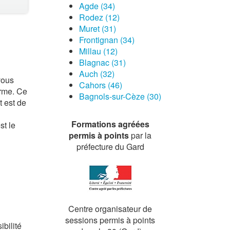
Agde (34)
Rodez (12)
Muret (31)
Frontignan (34)
Millau (12)
Blagnac (31)
Auch (32)
vous
Cahors (46)
orme. Ce
Bagnols-sur-Cèze (30)
t est de
Formations agréées
st le
permis à points
par la
préfecture du Gard
Centre organisateur de
sessions permis à points
bilité