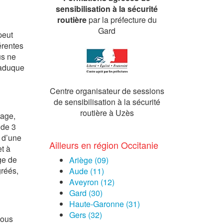
sensibilisation à la sécurité
routière
par la préfecture du
Gard
peut
érentes
us ne
caduque
Centre organisateur de sessions
de sensibilisation à la sécurité
routière à Uzès
tage,
 de 3
s d’une
Ailleurs en région Occitanie
t à
ge de
Ariège (09)
gréés,
Aude (11)
Aveyron (12)
Gard (30)
Haute-Garonne (31)
Gers (32)
nous