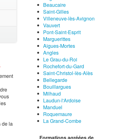
Beaucaire
Saint-Gilles
Villeneuve-lès-Avignon
Vauvert
Pont-Saint-Esprit
Marguerittes
Aigues-Mortes
Angles
Le Grau-du-Roi
s
Rochefort-du-Gard
Saint-Christol-lès-Alès
tement
Bellegarde
Bouillargues
ndre
Milhaud
 vous
Laudun-l'Ardoise
les
Manduel
Roquemaure
La Grand-Combe
 de la
Formations agréées de