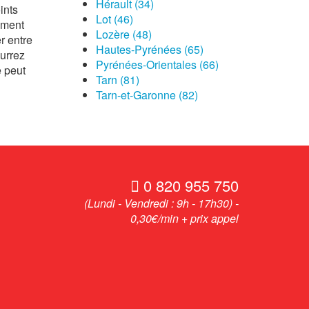
Hérault (34)
ints
Lot (46)
ement
Lozère (48)
er entre
Hautes-Pyrénées (65)
ourrez
Pyrénées-Orientales (66)
e peut
Tarn (81)
Tarn-et-Garonne (82)
0 820 955 750
(Lundi - Vendredi : 9h - 17h30) -
0,30€/min + prix appel