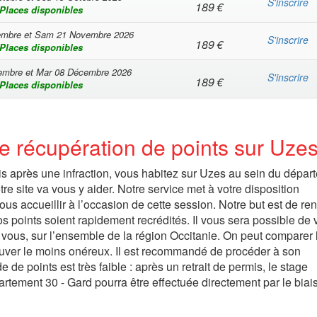
S'inscrire
189
€
Places disponibles
embre
et
Sam 21 Novembre 2026
S'inscrire
189
€
Places disponibles
embre
et
Mar 08 Décembre 2026
S'inscrire
189
€
Places disponibles
e récupération de points sur Uze
s après une infraction, vous habitez sur Uzes au sein du dépar
re site va vous y aider. Notre service met à votre disposition
s accueillir à l’occasion de cette session. Notre but est de re
os points soient rapidement recrédités. Il vous sera possible de
z vous, sur l’ensemble de la région Occitanie. On peut comparer 
trouver le moins onéreux. Il est recommandé de procéder à son
 de points est très faible : après un retrait de permis, le stage
artement 30 - Gard pourra être effectuée directement par le biais