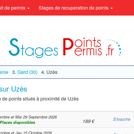
rait de permis
Stages de recuperation de points
anie
Gard (30)
Uzès
 sur Uzès
n de points situés à proximité de Uzès
embre
et
Mar 29 Septembre 2026
S'inscrire
189
€
Places disponibles
ctobre
et
Jeu 15 Octobre 2026