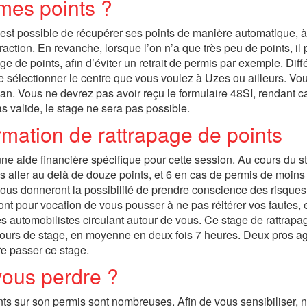
mes points ?
 est possible de récupérer ses points de manière automatique, à
action. En revanche, lorsque l’on n’a que très peu de points, il 
age de points, afin d’éviter un retrait de permis par exemple. Diff
 de sélectionner le centre que vous voulez à Uzes ou ailleurs. Vo
r an. Vous ne devrez pas avoir reçu le formulaire 48SI, rendant 
as valide, le stage ne sera pas possible.
rmation de rattrapage de points
’une aide financière spécifique pour cette session. Au cours du s
s aller au delà de douze points, et 6 en cas de permis de moins
 vous donneront la possibilité de prendre conscience des risque
t pour vocation de vous pousser à ne pas réitérer vos fautes, e
les automobilistes circulant autour de vous. Ce stage de rattrapa
 jours de stage, en moyenne en deux fois 7 heures. Deux pros a
re passer ce stage.
vous perdre ?
ints sur son permis sont nombreuses. Afin de vous sensibiliser, 