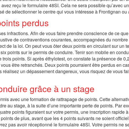
s avez reçu le formulaire 48SI. Cela ne sera possible qu’avec u
sé de sélectionner le centre qui vous intéresse à Frontignan ou a
points perdus
rses infractions. Afin de vous faire prendre conscience de ce qu
austive de contraventions courantes, accompagnées du nombre
ct de la loi. On peut vous ôter deux points en circulant sur un te
de six points sur le permis de conduire. Tenir son mobile en condu
e trois points. Si après éthylotest, on constate la présence de 0,
 vous être retranchés. Deux points pourraient être perdus en ca
us réalisez un dépassement dangereux, vous risquez de vous fai
onduire grâce à un stage
ermis avec une formation de rattrapage de points. Cette alternati
re au stage, à la suite d’une importante perte de points. Par ex
uatre points figuraient sur votre permis, une inscription rapide à
points de plus, avant que les 4 points suivants ne soient officie
rez pas avoir réceptionné le formulaire 48SI. Votre permis ne s