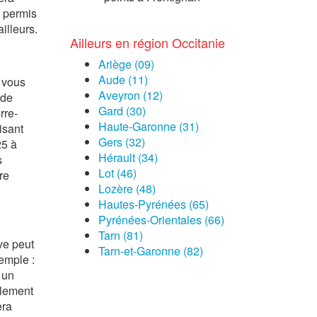
n permis
illeurs.
Ailleurs en région Occitanie
Ariège (09)
Aude (11)
e vous
Aveyron (12)
 de
Gard (30)
rre-
Haute-Garonne (31)
isant
Gers (32)
25 à
Hérault (34)
s
Lot (46)
re
Lozère (48)
Hautes-Pyrénées (65)
Pyrénées-Orientales (66)
Tarn (81)
ve peut
Tarn-et-Garonne (82)
emple :
 un
llement
era