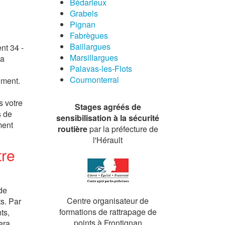
Bédarieux
Grabels
Pignan
Fabrègues
Baillargues
nt 34 -
Marsillargues
la
Palavas-les-Flots
Cournonterral
oment.
s votre
Stages agréés de
s de
sensibilisation à la sécurité
ment
routière
par la préfecture de
l'Hérault
tre
de
Centre organisateur de
s. Par
formations de rattrapage de
ts,
points à Frontignan
era