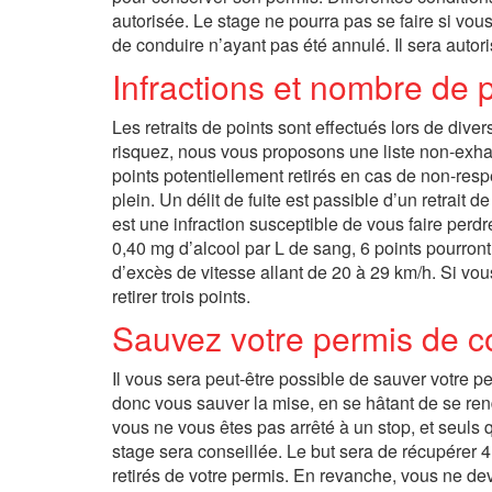
autorisée. Le stage ne pourra pas se faire si vou
de conduire n’ayant pas été annulé. Il sera autori
Infractions et nombre de 
Les retraits de points sont effectués lors de dive
risquez, nous vous proposons une liste non-exh
points potentiellement retirés en cas de non-respe
plein. Un délit de fuite est passible d’un retrait 
est une infraction susceptible de vous faire perdr
0,40 mg d’alcool par L de sang, 6 points pourront
d’excès de vitesse allant de 20 à 29 km/h. Si vo
retirer trois points.
Sauvez votre permis de c
Il vous sera peut-être possible de sauver votre p
donc vous sauver la mise, en se hâtant de se rend
vous ne vous êtes pas arrêté à un stop, et seuls q
stage sera conseillée. Le but sera de récupérer 4 
retirés de votre permis. En revanche, vous ne dev