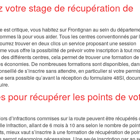
z votre stage de récupération de
e est critique, vous habitez sur Frontignan au sein du départeme
sommes là pour vous aider. Tous les centres conventionnés par 
 pourrez trouver en deux clics un service proposant une session
me vous offre la possibilité de prévoir votre inscription à tout m
 des différents centres, cela permet de trouver une formation de
e des économies. De nombreuses formations sont disponibles, dan
nseillé de s’inscrire sans attendre, en particulier si votre permi
ne sera possible qu’avant la réception du formulaire 48SI, docu
uire.
s pour récupérer les points de vo
ors d’infractions commises sur la route peuvent être récupérés 
e infraction, allant de 6 mois à 10 ans selon le nombre de point
ts, mieux vaut s’inscrire à une formation de récupération de poin
s seront néanmoins nécessaires. Une seule inscription par an s