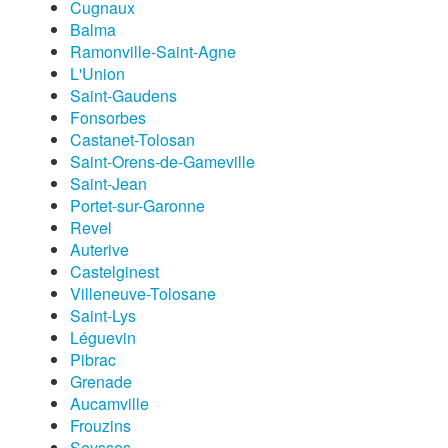
Cugnaux
Balma
Ramonville-Saint-Agne
L'Union
Saint-Gaudens
Fonsorbes
Castanet-Tolosan
Saint-Orens-de-Gameville
Saint-Jean
Portet-sur-Garonne
Revel
Auterive
Castelginest
Villeneuve-Tolosane
Saint-Lys
Léguevin
Pibrac
Grenade
Aucamville
Frouzins
Seysses