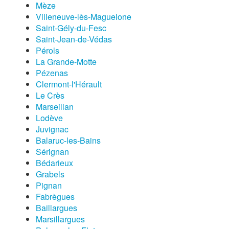
Mèze
Villeneuve-lès-Maguelone
Saint-Gély-du-Fesc
Saint-Jean-de-Védas
Pérols
La Grande-Motte
Pézenas
Clermont-l'Hérault
Le Crès
Marseillan
Lodève
Juvignac
Balaruc-les-Bains
Sérignan
Bédarieux
Grabels
Pignan
Fabrègues
Baillargues
Marsillargues