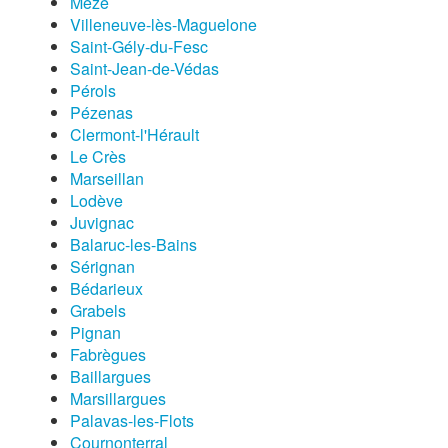
Mèze
Villeneuve-lès-Maguelone
Saint-Gély-du-Fesc
Saint-Jean-de-Védas
Pérols
Pézenas
Clermont-l'Hérault
Le Crès
Marseillan
Lodève
Juvignac
Balaruc-les-Bains
Sérignan
Bédarieux
Grabels
Pignan
Fabrègues
Baillargues
Marsillargues
Palavas-les-Flots
Cournonterral