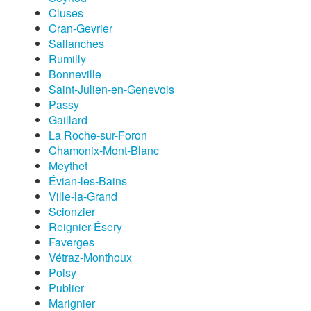
Cluses
Cran-Gevrier
Sallanches
Rumilly
Bonneville
Saint-Julien-en-Genevois
Passy
Gaillard
La Roche-sur-Foron
Chamonix-Mont-Blanc
Meythet
Évian-les-Bains
Ville-la-Grand
Scionzier
Reignier-Ésery
Faverges
Vétraz-Monthoux
Poisy
Publier
Marignier