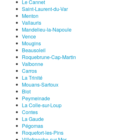
Le Cannet
Saint-Laurent-du-Var
Menton
Vallauris
Mandelieu-la-Napoule
Vence
Mougins
Beausoleil
Roquebrune-Cap-Martin
Valbonne
Carros
La Trinité
Mouans-Sartoux
Biot
Peymeinade
La Colle-sur-Loup
Contes
La Gaude
Pégomas
Roquefort-les-Pins
Villefranche-sur-Mer