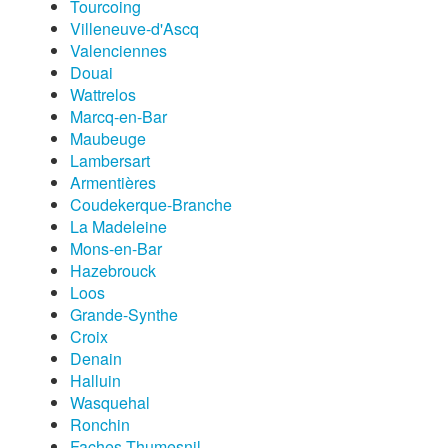
Tourcoing
Villeneuve-d'Ascq
Valenciennes
Douai
Wattrelos
Marcq-en-Bar
Maubeuge
Lambersart
Armentières
Coudekerque-Branche
La Madeleine
Mons-en-Bar
Hazebrouck
Loos
Grande-Synthe
Croix
Denain
Halluin
Wasquehal
Ronchin
Faches-Thumesnil