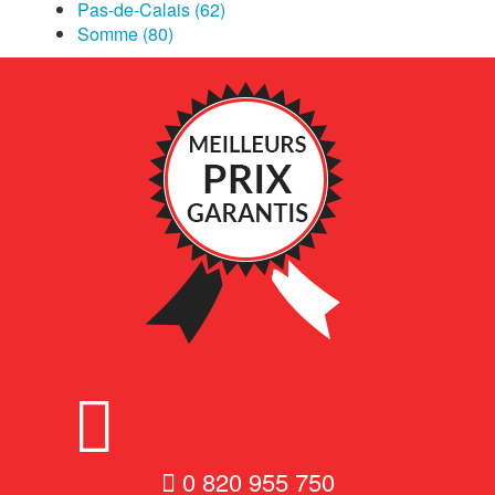
Pas-de-Calais (62)
Somme (80)
0 820 955 750