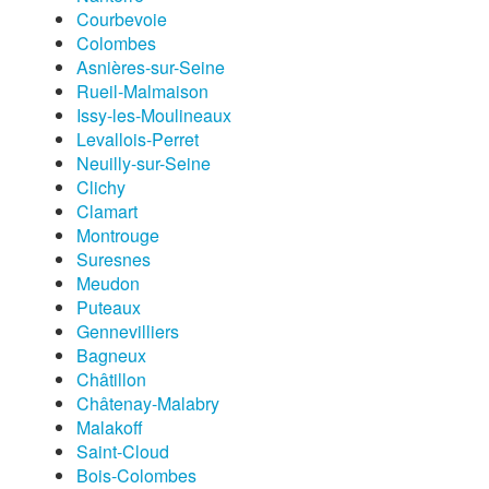
Courbevoie
Colombes
Asnières-sur-Seine
Rueil-Malmaison
Issy-les-Moulineaux
Levallois-Perret
Neuilly-sur-Seine
Clichy
Clamart
Montrouge
Suresnes
Meudon
Puteaux
Gennevilliers
Bagneux
Châtillon
Châtenay-Malabry
Malakoff
Saint-Cloud
Bois-Colombes