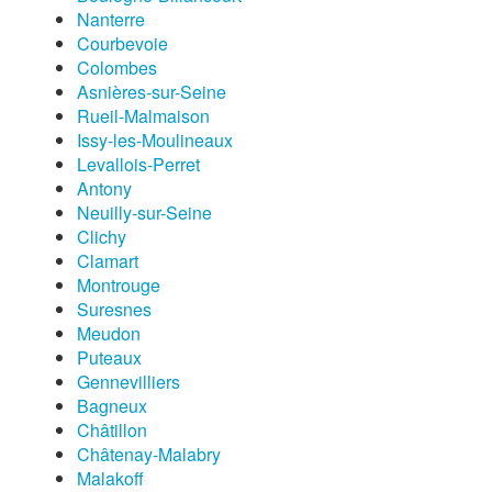
Nanterre
Courbevoie
Colombes
Asnières-sur-Seine
Rueil-Malmaison
Issy-les-Moulineaux
Levallois-Perret
Antony
Neuilly-sur-Seine
Clichy
Clamart
Montrouge
Suresnes
Meudon
Puteaux
Gennevilliers
Bagneux
Châtillon
Châtenay-Malabry
Malakoff