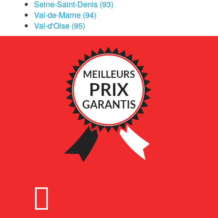
Seine-Saint-Denis (93)
Val-de-Marne (94)
Val-d'Oise (95)