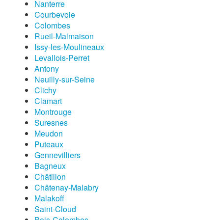
Nanterre
Courbevoie
Colombes
Rueil-Malmaison
Issy-les-Moulineaux
Levallois-Perret
Antony
Neuilly-sur-Seine
Clichy
Clamart
Montrouge
Suresnes
Meudon
Puteaux
Gennevilliers
Bagneux
Châtillon
Châtenay-Malabry
Malakoff
Saint-Cloud
Bois-Colombes