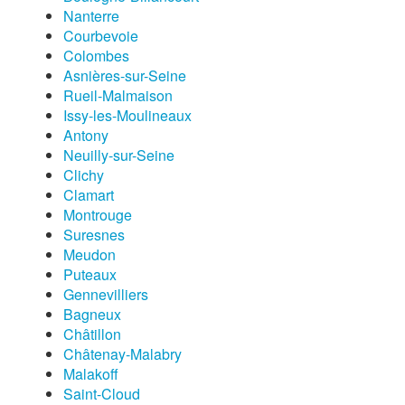
Nanterre
Courbevoie
Colombes
Asnières-sur-Seine
Rueil-Malmaison
Issy-les-Moulineaux
Antony
Neuilly-sur-Seine
Clichy
Clamart
Montrouge
Suresnes
Meudon
Puteaux
Gennevilliers
Bagneux
Châtillon
Châtenay-Malabry
Malakoff
Saint-Cloud