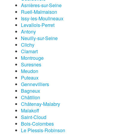
Asnières-sur-Seine
Rueil-Malmaison
Issy-les-Moulineaux
Levallois-Perret
Antony
Neuilly-sur-Seine
Clichy
Clamart
Montrouge
Suresnes
Meudon
Puteaux
Gennevilliers
Bagneux
Châtillon
Châtenay-Malabry
Malakoff
Saint-Cloud
Bois-Colombes
Le Plessis-Robinson