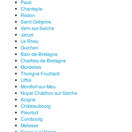
Pacé
Chantepie
Redon
Saint-Grégoire
Vern-sur-Seiche
Janzé
Le Rheu
Guichen
Bain-de-Bretagne
Chartres-de-Bretagne
Mordelles
Thorigné-Fouillard
Liffré
Montfort-sur-Meu
Noyal-Châtillon-sur-Seiche
Acigné
Châteaubourg
Pleurtuit
Combourg
Melesse
Noyal-sur-Vilaine