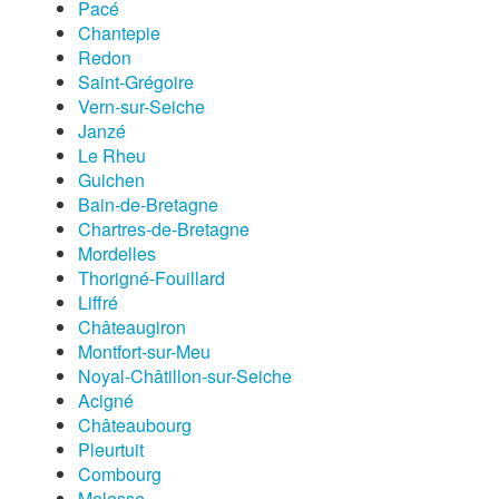
Pacé
Chantepie
Redon
Saint-Grégoire
Vern-sur-Seiche
Janzé
Le Rheu
Guichen
Bain-de-Bretagne
Chartres-de-Bretagne
Mordelles
Thorigné-Fouillard
Liffré
Châteaugiron
Montfort-sur-Meu
Noyal-Châtillon-sur-Seiche
Acigné
Châteaubourg
Pleurtuit
Combourg
Melesse