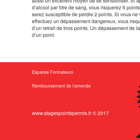
aussi un excellent moyen de se sensibiliser. Si 
d’alcool par litre de sang, vous risquerez 6 poin
serez susceptible de perdre 2 points. Si vous ne 
effectuez un dépassement dangereux, vous risquez
d’un retrait de trois points. Un dépassement de l
d’un point.
Espaces Formateurs
Remboursement de l'amende
www.stagespointspermis.fr © 2017