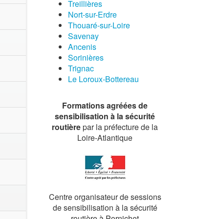
Treillières
Nort-sur-Erdre
Thouaré-sur-Loire
Savenay
Ancenis
Sorinières
Trignac
Le Loroux-Bottereau
Formations agréées de
sensibilisation à la sécurité
routière
par la préfecture de la
Loire-Atlantique
Centre organisateur de sessions
de sensibilisation à la sécurité
routière à Pornichet