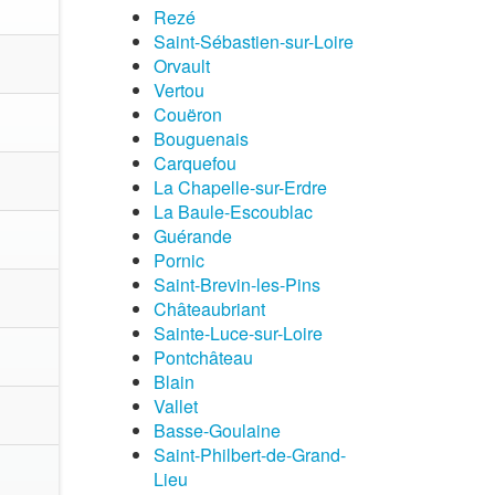
Rezé
Saint-Sébastien-sur-Loire
Orvault
Vertou
Couëron
Bouguenais
Carquefou
La Chapelle-sur-Erdre
La Baule-Escoublac
Guérande
Pornic
Saint-Brevin-les-Pins
Châteaubriant
Sainte-Luce-sur-Loire
Pontchâteau
Blain
Vallet
Basse-Goulaine
Saint-Philbert-de-Grand-
Lieu