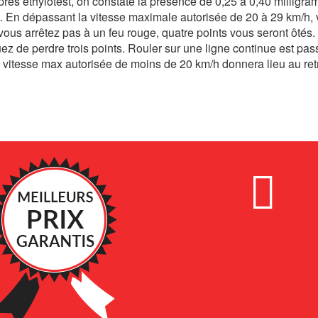
après éthylotest, on constate la présence de 0,25 à 0,40 milligr
ts. En dépassant la vitesse maximale autorisée de 20 à 29 km/h,
vous arrêtez pas à un feu rouge, quatre points vous seront ôtés.
 de perdre trois points. Rouler sur une ligne continue est pas
a vitesse max autorisée de moins de 20 km/h donnera lieu au retr