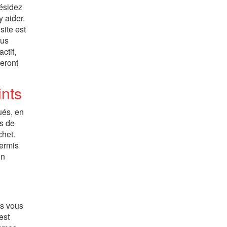
résidez
y aider.
site est
ous
ctif,
seront
ints
ués, en
as de
chet.
permis
un
ns vous
est