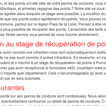
, et des points ont été ôtés de votre permis de conduire, vous 
tlantique, et aimeriez regagner des points ? Notre site va vous 
s agréés dans lesquels ce stage sera possible. La vocation du 
 sorte que vos points soient rapidement récupérés. Vous pouvez v
ommune, partout sur la région Pays de la Loire. Pensez à être réa
ra plus possible de récupérer des points. L’ensemble des tarifs 
her. Notre service vous permet de vous inscrire directement.
on au stage de récupération de po
près avoir commis une infraction vous sont automatiquement restit
de ne pas avoir commis d’autres infractions. En revanche, en c
prudent et s’inscrire à un stage de récupération de points à Porni
evrez pas avoir réceptionné le formulaire 48SI, invalidant votre 
s n’importe quel département. Cela n’est envisageable qu’avec 
ion par an sera autorisée.
ourantes
 points sur son permis de conduire sont nombreuses. Nous allo
t éventuellement contourner un retrait de permis de conduire. C’