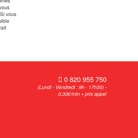
ammes
 vous
 Si vous
sible
ait
0 820 955 750
(Lundi - Vendredi : 9h - 17h30) -
0,30€/min + prix appel