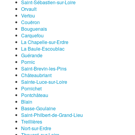
Saint-Sébastien-sur-Loire
Orvault
Vertou
Couëron
Bouguenais
Carquefou
La Chapelle-sur-Erdre
La Baule-Escoublac
Guérande
Pornic
Saint-Brevin-les-Pins
Châteaubriant
Sainte-Luce-sur-Loire
Pornichet
Pontchâteau
Blain
Basse-Goulaine
Saint-Philbert-de-Grand-Lieu
Treillières
Nort-sur-Erdre
Thouaré-sur-Loire