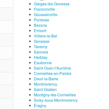
Garges-lès-Gonesse
Franconville
Goussainville
Pontoise
Bezons
Ermont
Villiers-le-Bel
Gonesse
Taverny
Sannois
Herblay
Eaubonne
Saint-Ouen-l'Aumône
Cormeilles-en-Parisis
Deuil-la-Barre
Montmorency
Saint-Gratien
Montigny-lès-Cormeilles
Soisy-sous-Montmorency
Éragny