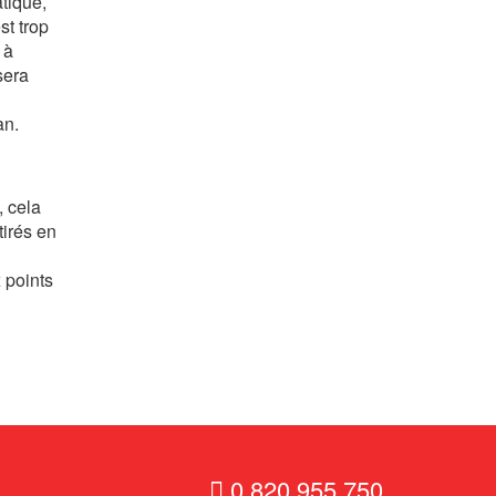
tique,
st trop
 à
sera
an.
, cela
tirés en
 points
0 820 955 750