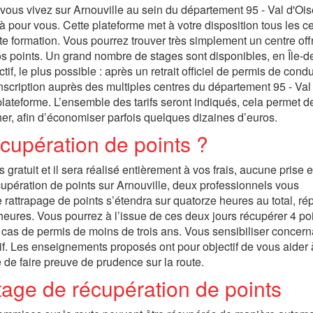
e, vous vivez sur Arnouville au sein du département 95 - Val d'Ois
pour vous. Cette plateforme met à votre disposition tous les c
e formation. Vous pourrez trouver très simplement un centre off
os points. Un grand nombre de stages sont disponibles, en Île-d
f, le plus possible : après un retrait officiel de permis de condui
nscription auprès des multiples centres du département 95 - Val
plateforme. L’ensemble des tarifs seront indiqués, cela permet d
her, afin d’économiser parfois quelques dizaines d’euros.
écupération de points ?
gratuit et il sera réalisé entièrement à vos frais, aucune prise 
cupération de points sur Arnouville, deux professionnels vous
rattrapage de points s’étendra sur quatorze heures au total, rép
heures. Vous pourrez à l’issue de ces deux jours récupérer 4 po
en cas de permis de moins de trois ans. Vous sensibiliser concern
if. Les enseignements proposés ont pour objectif de vous aider 
e de faire preuve de prudence sur la route.
stage de récupération de points