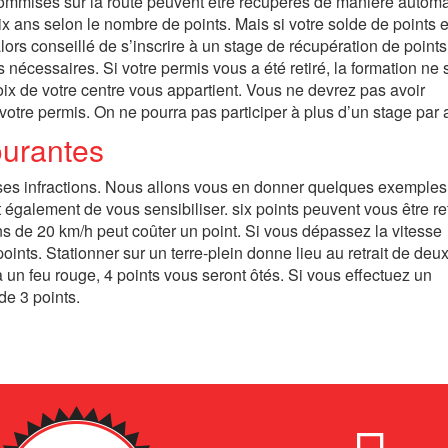
commises sur la route peuvent être récupérés de manière automa
dix ans selon le nombre de points. Mais si votre solde de points e
alors conseillé de s’inscrire à un stage de récupération de points
nécessaires. Si votre permis vous a été retiré, la formation ne 
oix de votre centre vous appartient. Vous ne devrez pas avoir
otre permis. On ne pourra pas participer à plus d’un stage par 
ourantes
erses infractions. Nous allons vous en donner quelques exemples
st également de vous sensibiliser. six points peuvent vous être re
ns de 20 km/h peut coûter un point. Si vous dépassez la vitesse
ints. Stationner sur un terre-plein donne lieu au retrait de deux
à un feu rouge, 4 points vous seront ôtés. Si vous effectuez un
de 3 points.