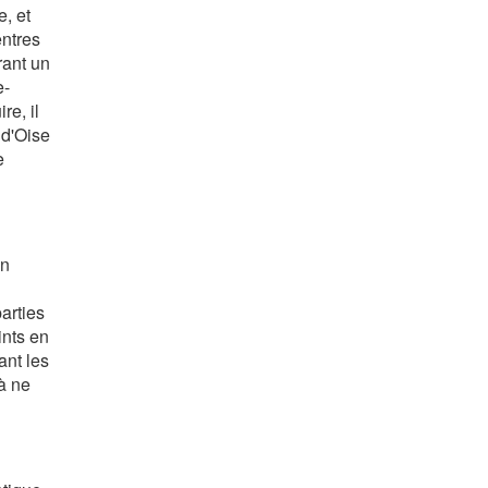
e, et
entres
rant un
e-
re, il
 d'Oise
e
en
arties
ints en
ant les
à ne