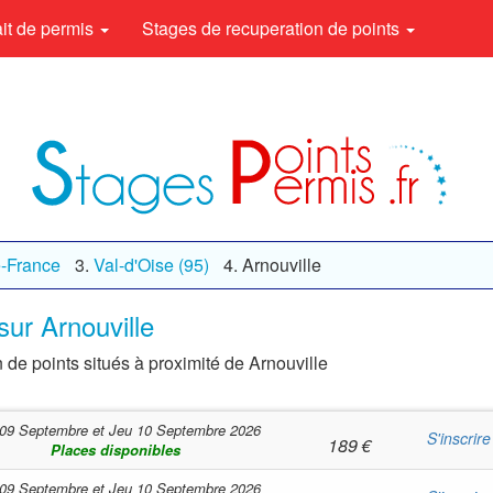
rait de permis
Stages de recuperation de points
e-France
Val-d'Oise (95)
Arnouville
sur Arnouville
 de points situés à proximité de Arnouville
09 Septembre
et
Jeu 10 Septembre 2026
S'inscrire
189
€
Places disponibles
09 Septembre
et
Jeu 10 Septembre 2026