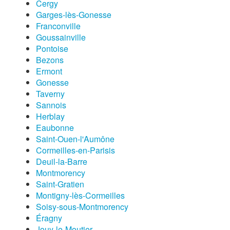
Cergy
Garges-lès-Gonesse
Franconville
Goussainville
Pontoise
Bezons
Ermont
Gonesse
Taverny
Sannois
Herblay
Eaubonne
Saint-Ouen-l'Aumône
Cormeilles-en-Parisis
Deuil-la-Barre
Montmorency
Saint-Gratien
Montigny-lès-Cormeilles
Soisy-sous-Montmorency
Éragny
Jouy-le-Moutier