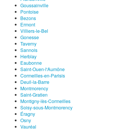
Goussainville
Pontoise
Bezons
Ermont
Villiers-le-Bel
Gonesse
Taverny
Sannois
Herblay
Eaubonne
Saint-Ouen-l'Aumône
Cormeilles-en-Parisis
Deuil-la-Barre
Montmorency
Saint-Gratien
Montigny-lès-Cormeilles
Soisy-sous-Montmorency
Éragny
Osny
Vauréal