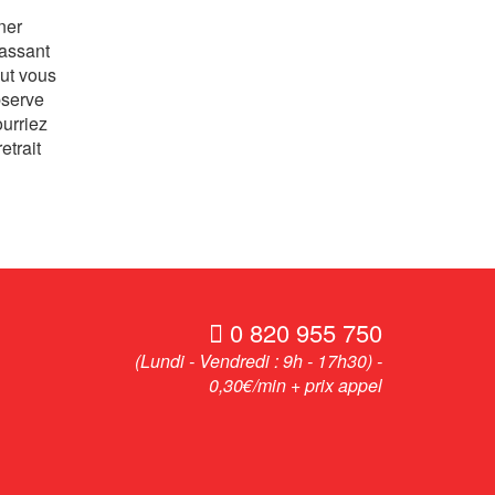
ner
passant
eut vous
bserve
ourriez
etrait
0 820 955 750
(Lundi - Vendredi : 9h - 17h30) -
0,30€/min + prix appel