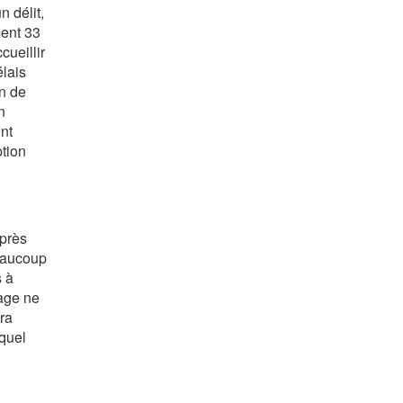
 délit,
ment 33
ueillir
élais
in de
n
nt
ption
après
beaucoup
s à
tage ne
vra
 quel