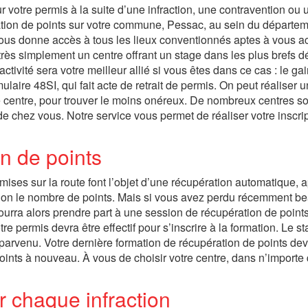
otre permis à la suite d’une infraction, une contravention ou un
ation de points sur votre commune, Pessac, au sein du départe
ous donne accès à tous les lieux conventionnés aptes à vous acc
rès simplement un centre offrant un stage dans les plus brefs d
ctivité sera votre meilleur allié si vous êtes dans ce cas : le ga
mulaire 48SI, qui fait acte de retrait de permis. On peut réaliser u
e centre, pour trouver le moins onéreux. De nombreux centres so
e chez vous. Notre service vous permet de réaliser votre inscri
n de points
mises sur la route font l’objet d’une récupération automatique, 
 selon le nombre de points. Mais si vous avez perdu récemment 
 pourra alors prendre part à une session de récupération de point
re permis devra être effectif pour s’inscrire à la formation. Le s
t parvenu. Votre dernière formation de récupération de points de
oints à nouveau. À vous de choisir votre centre, dans n’importe
r chaque infraction