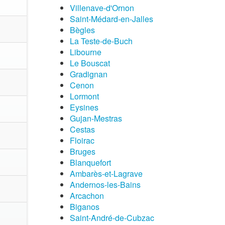
Villenave-d'Ornon
Saint-Médard-en-Jalles
Bègles
La Teste-de-Buch
Libourne
Le Bouscat
Gradignan
Cenon
Lormont
Eysines
Gujan-Mestras
Cestas
Floirac
Bruges
Blanquefort
Ambarès-et-Lagrave
Andernos-les-Bains
Arcachon
Biganos
Saint-André-de-Cubzac