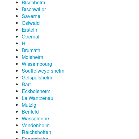
Bischheim
Bischwiller
Saverne
Ostwald
Erstein
Obernai
H
Brumath
Molsheim
Wissembourg
Souffelweyersheim
Geispolsheim
Barr
Eckbolsheim
La Wantzenau
Mutzig
Benfeld
Wasselonne
Vendenheim
Reichshoffen
Fegersheim