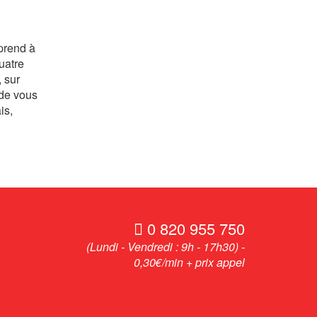
pprend à
uatre
, sur
 de vous
is,
0 820 955 750
(Lundi - Vendredi : 9h - 17h30) -
0,30€/min + prix appel