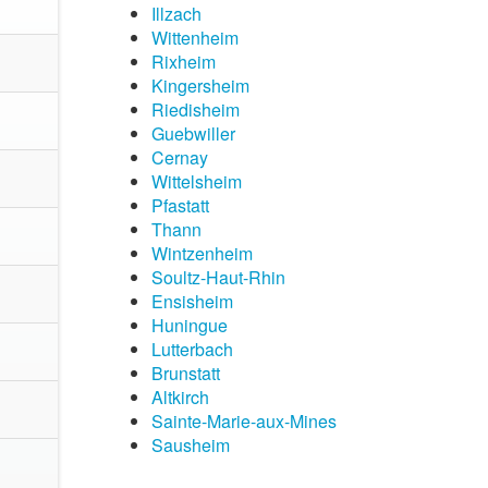
Illzach
Wittenheim
Rixheim
Kingersheim
Riedisheim
Guebwiller
Cernay
Wittelsheim
Pfastatt
Thann
Wintzenheim
Soultz-Haut-Rhin
Ensisheim
Huningue
Lutterbach
Brunstatt
Altkirch
Sainte-Marie-aux-Mines
Sausheim