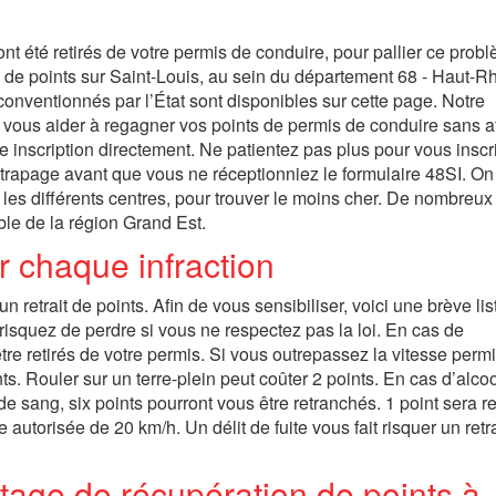
 ont été retirés de votre permis de conduire, pour pallier ce prob
 de points sur Saint-Louis, au sein du département 68 - Haut-Rh
onventionnés par l’État sont disponibles sur cette page. Notre
t vous aider à regagner vos points de permis de conduire sans a
re inscription directement. Ne patientez pas plus pour vous inscrir
rattrapage avant que vous ne réceptionniez le formulaire 48SI. On
 les différents centres, pour trouver le moins cher. De nombreux
ble de la région Grand Est.
r chaque infraction
etrait de points. Afin de vous sensibiliser, voici une brève lis
risquez de perdre si vous ne respectez pas la loi. En cas de
re retirés de votre permis. Si vous outrepassez la vitesse perm
s. Rouler sur un terre-plein peut coûter 2 points. En cas d’alco
de sang, six points pourront vous être retranchés. 1 point sera re
utorisée de 20 km/h. Un délit de fuite vous fait risquer un retra
age de récupération de points à