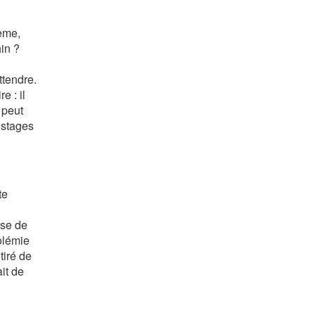
lème,
in ?
ttendre.
e : il
 peut
 stages
te
ise de
olémie
tiré de
it de