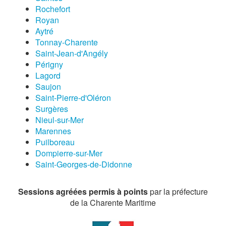
Rochefort
Royan
Aytré
Tonnay-Charente
Saint-Jean-d'Angély
Périgny
Lagord
Saujon
Saint-Pierre-d'Oléron
Surgères
Nieul-sur-Mer
Marennes
Puilboreau
Dompierre-sur-Mer
Saint-Georges-de-Didonne
Sessions agréées permis à points
par la préfecture
de la Charente Maritime