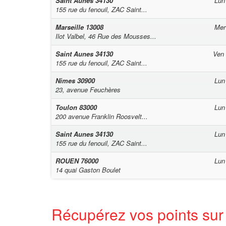
Saint Aunes
34130
Lun
155 rue du fenouil, ZAC Saint...
Marseille
13008
Mer
Ilot Valbel, 46 Rue des Mousses...
Saint Aunes
34130
Ven
155 rue du fenouil, ZAC Saint...
Nimes
30900
Lun
23, avenue Feuchères
Toulon
83000
Lun
200 avenue Franklin Roosvelt...
Saint Aunes
34130
Lun
155 rue du fenouil, ZAC Saint...
ROUEN
76000
Lun
14 quai Gaston Boulet
Récupérez vos points su