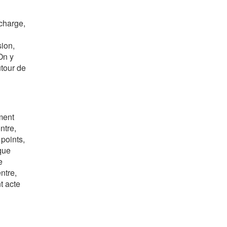
 charge,
sion,
On y
utour de
ment
ntre,
points,
 que
e
ntre,
t acte