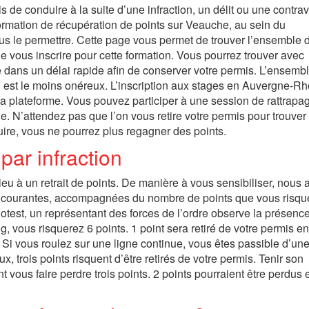
 de conduire à la suite d’une infraction, un délit ou une contrav
formation de récupération de points sur Veauche, au sein du
vous le permettre. Cette page vous permet de trouver l’ensemble 
e vous inscrire pour cette formation. Vous pourrez trouver avec
e dans un délai rapide afin de conserver votre permis. L’ensemb
el est le moins onéreux. L’inscription aux stages en Auvergne-R
 la plateforme. Vous pouvez participer à une session de rattrapa
. N’attendez pas que l’on vous retire votre permis pour trouver 
duire, vous ne pourrez plus regagner des points.
ar infraction
u à un retrait de points. De manière à vous sensibiliser, nous 
ns courantes, accompagnées du nombre de points que vous risqu
ylotest, un représentant des forces de l’ordre observe la présenc
g, vous risquerez 6 points. 1 point sera retiré de votre permis e
Si vous roulez sur une ligne continue, vous êtes passible d’une
, trois points risquent d’être retirés de votre permis. Tenir son
 vous faire perdre trois points. 2 points pourraient être perdus 