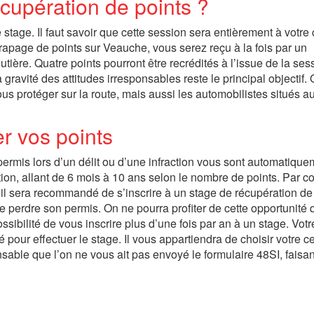
écupération de points ?
 stage. Il faut savoir que cette session sera entièrement à votre
trapage de points sur Veauche, vous serez reçu à la fois par un
tière. Quatre points pourront être recrédités à l’issue de la ses
avité des attitudes irresponsables reste le principal objectif. 
us protéger sur la route, mais aussi les automobilistes situés a
er vos points
permis lors d’un délit ou d’une infraction vous sont automatique
tion, allant de 6 mois à 10 ans selon le nombre de points. Par co
 il sera recommandé de s’inscrire à un stage de récupération de 
de perdre son permis. On ne pourra profiter de cette opportunité
sibilité de vous inscrire plus d’une fois par an à un stage. Votr
 pour effectuer le stage. Il vous appartiendra de choisir votre ce
sable que l’on ne vous ait pas envoyé le formulaire 48SI, faisan