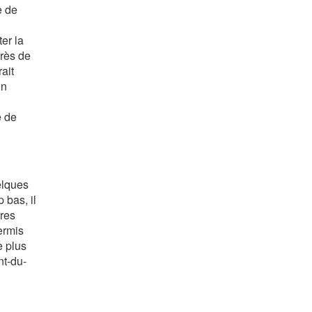
e de
ter la
près de
ait
un
é de
elques
 bas, il
ères
ermis
e plus
nt-du-