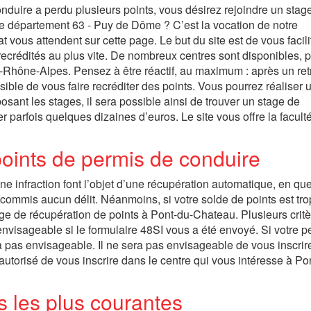
onduire a perdu plusieurs points, vous désirez rejoindre un stag
le département 63 - Puy de Dôme ? C’est la vocation de notre
t vous attendent sur cette page. Le but du site est de vous facili
recrédités au plus vite. De nombreux centres sont disponibles, 
Rhône-Alpes. Pensez à être réactif, au maximum : après un retr
sible de vous faire recréditer des points. Vous pourrez réaliser 
osant les stages, il sera possible ainsi de trouver un stage de
r parfois quelques dizaines d’euros. Le site vous offre la facult
oints de permis de conduire
e infraction font l’objet d’une récupération automatique, en qu
commis aucun délit. Néanmoins, si votre solde de points est trop
tage de récupération de points à Pont-du-Chateau. Plusieurs crit
 envisageable si le formulaire 48SI vous a été envoyé. Si votre p
ra pas envisageable. Il ne sera pas envisageable de vous inscrir
autorisé de vous inscrire dans le centre qui vous intéresse à Po
ns les plus courantes