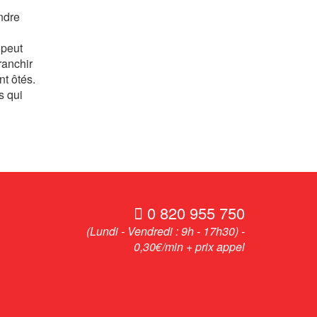
endre
 peut
ranchir
nt ôtés.
s qui
0 820 955 750
(Lundi - Vendredi : 9h - 17h30) -
0,30€/min + prix appel