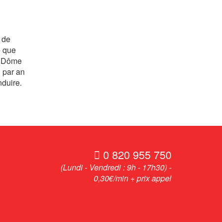
é de
é que
de Dôme
n par an
nduire.
0 820 955 750
(Lundi - Vendredi : 9h - 17h30) -
0,30€/min + prix appel