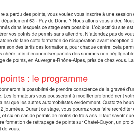
uire a perdu des points, vous voulez vous inscrire à une session
le département 63 - Puy de Dôme ? Nous allons vous aider. Nou
nés dans lesquels ce stage sera possible. L’objectif du site est
upérer vos points de permis sans attendre. N’attendez pas de vous
ligatoire de faire cette formation de récupération avant réception 
raison des tarifs des formations, pour chaque centre, cela perm
as chère, afin d’économiser parfois des sommes non négligeable
age de points, en Auvergne-Rhône-Alpes, près de chez vous. La
.
 points : le programme
donneront la possibilité de prendre conscience de la gravité d’u
. Les formateurs vous pousseront à modifier profondément votr
te, ainsi que les autres automobilistes évidemment. Quatorze heur
2 journées. Durant ce stage, vous pourrez vous faire recréditer 
 et six en cas de permis de moins de trois ans. Il faut savoir que
tre formation de rattrapage de points sur Chatel-Guyon, un pro d
t de vous.