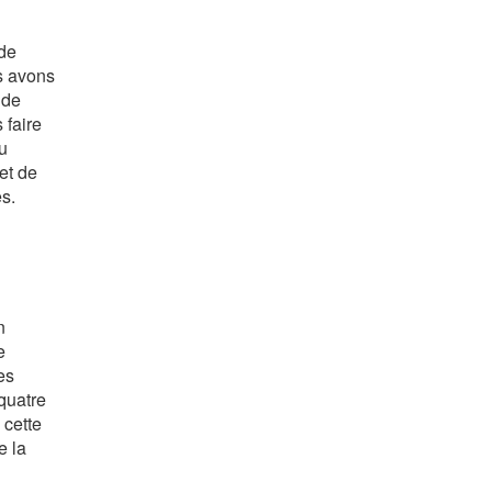
 de
s avons
 de
 faire
du
et de
s.
n
e
es
quatre
 cette
e la