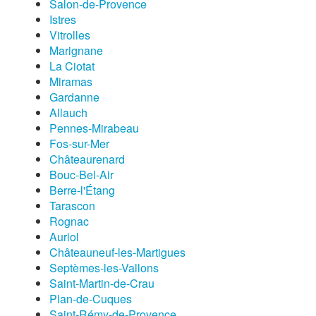
Salon-de-Provence
Istres
Vitrolles
Marignane
La Ciotat
Miramas
Gardanne
Allauch
Pennes-Mirabeau
Fos-sur-Mer
Châteaurenard
Bouc-Bel-Air
Berre-l'Étang
Tarascon
Rognac
Auriol
Châteauneuf-les-Martigues
Septèmes-les-Vallons
Saint-Martin-de-Crau
Plan-de-Cuques
Saint-Rémy-de-Provence