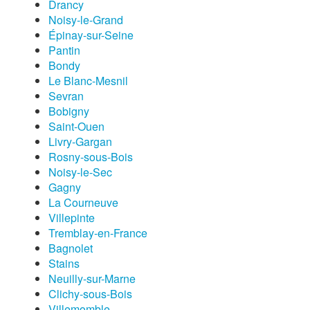
Drancy
Noisy-le-Grand
Épinay-sur-Seine
Pantin
Bondy
Le Blanc-Mesnil
Sevran
Bobigny
Saint-Ouen
Livry-Gargan
Rosny-sous-Bois
Noisy-le-Sec
Gagny
La Courneuve
Villepinte
Tremblay-en-France
Bagnolet
Stains
Neuilly-sur-Marne
Clichy-sous-Bois
Villemomble