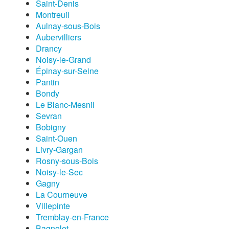
Saint-Denis
Montreuil
Aulnay-sous-Bois
Aubervilliers
Drancy
Noisy-le-Grand
Épinay-sur-Seine
Pantin
Bondy
Le Blanc-Mesnil
Sevran
Bobigny
Saint-Ouen
Livry-Gargan
Rosny-sous-Bois
Noisy-le-Sec
Gagny
La Courneuve
Villepinte
Tremblay-en-France
Bagnolet