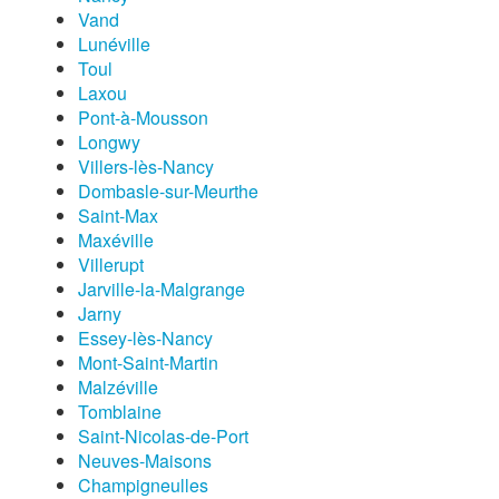
Vand
Lunéville
Toul
Laxou
Pont-à-Mousson
Longwy
Villers-lès-Nancy
Dombasle-sur-Meurthe
Saint-Max
Maxéville
Villerupt
Jarville-la-Malgrange
Jarny
Essey-lès-Nancy
Mont-Saint-Martin
Malzéville
Tomblaine
Saint-Nicolas-de-Port
Neuves-Maisons
Champigneulles