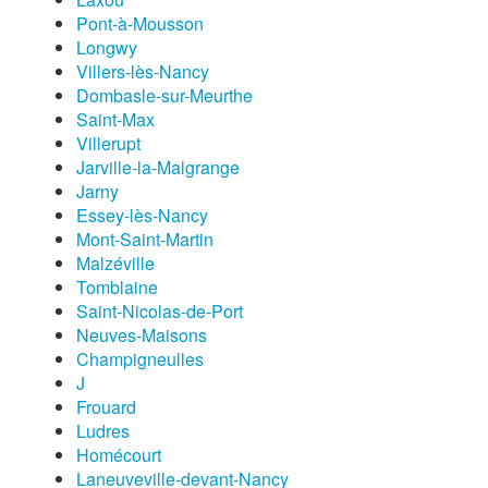
Pont-à-Mousson
Longwy
Villers-lès-Nancy
Dombasle-sur-Meurthe
Saint-Max
Villerupt
Jarville-la-Malgrange
Jarny
Essey-lès-Nancy
Mont-Saint-Martin
Malzéville
Tomblaine
Saint-Nicolas-de-Port
Neuves-Maisons
Champigneulles
J
Frouard
Ludres
Homécourt
Laneuveville-devant-Nancy