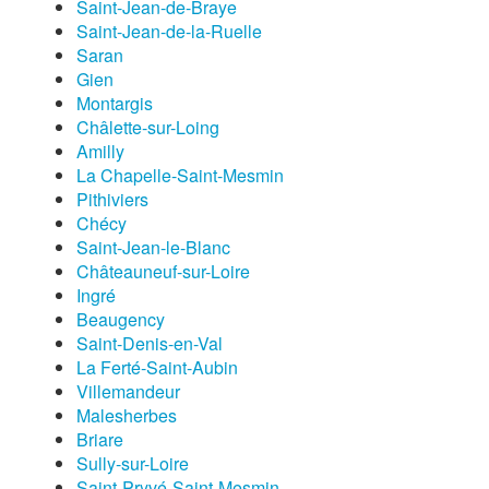
Saint-Jean-de-Braye
Saint-Jean-de-la-Ruelle
Saran
Gien
Montargis
Châlette-sur-Loing
Amilly
La Chapelle-Saint-Mesmin
Pithiviers
Chécy
Saint-Jean-le-Blanc
Châteauneuf-sur-Loire
Ingré
Beaugency
Saint-Denis-en-Val
La Ferté-Saint-Aubin
Villemandeur
Malesherbes
Briare
Sully-sur-Loire
Saint-Pryvé-Saint-Mesmin