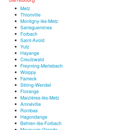
Metz
Thionville
Montigny-lès-Metz
Sarreguemines
Forbach
Saint-Avold
Yutz
Hayange
Creutzwald
Freyming-Merlebach
Woippy
Fameck
Stiring-Wendel
Florange
Maizières-lès-Metz
Amnéville
Rombas
Hagondange
Behren-lès-Forbach
Moyeuvre-Grande