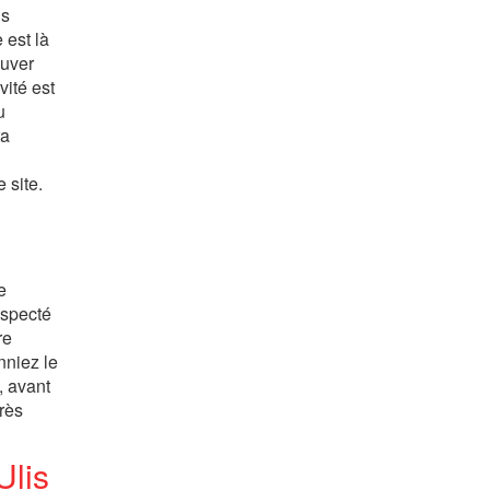
us
 est là
ouver
vité est
u
ra
n
 site.
e
respecté
re
nniez le
, avant
rès
Ulis