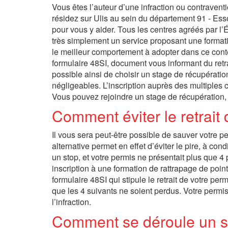
Vous êtes l’auteur d’une infraction ou contraventi
résidez sur Ulis au sein du département 91 - Esso
pour vous y aider. Tous les centres agréés par l’É
très simplement un service proposant une formatio
le meilleur comportement à adopter dans ce contex
formulaire 48SI, document vous informant du retra
possible ainsi de choisir un stage de récupérati
négligeables. L’inscription auprès des multiples c
Vous pouvez rejoindre un stage de récupération, 
Comment éviter le retrait
Il vous sera peut-être possible de sauver votre p
alternative permet en effet d’éviter le pire, à con
un stop, et votre permis ne présentait plus que
inscription à une formation de rattrapage de poin
formulaire 48SI qui stipule le retrait de votre per
que les 4 suivants ne soient perdus. Votre permis
l’infraction.
Comment se déroule un st