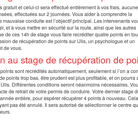
gratuit et celui-ci sera effectué entièrement à vos frais, aucun
ensées, effectuées sur 2 journées. Vous aider à comprendre la
auvaise conduite est l’objectif principal. Les intervenants vo
r, et à vous mettre en sécurité sur la route, ainsi que les autres
 de ces 14h de stage vous faire recréditer quatre points en tou
ession de récupération de points sur Ulis, un psychologue et un
nt de vous.
on au stage de récupération de po
s points sont recrédités automatiquement, seulement si l’on a c
 points trop bas, être prudent est plus profitable, et on pourra 
à Ulis. Différentes conditions seront néanmoins nécessaires. Vo
acte de retrait de votre permis de conduire. Votre dernier stage 
 année entière, pour espérer récupérer 4 points à nouveau. Cela
nt pas été annulé. Il sera autorisé de sélectionner le centre q
eurs.