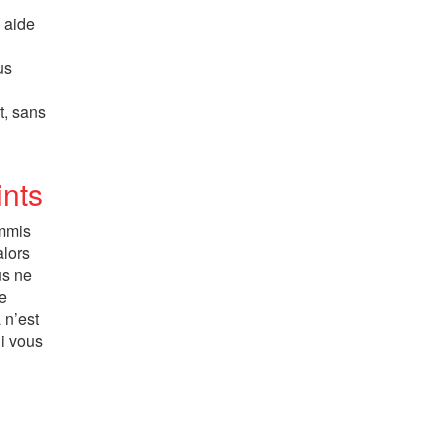
e aide
us
t, sans
ints
ommis
alors
us ne
de
 n’est
ui vous