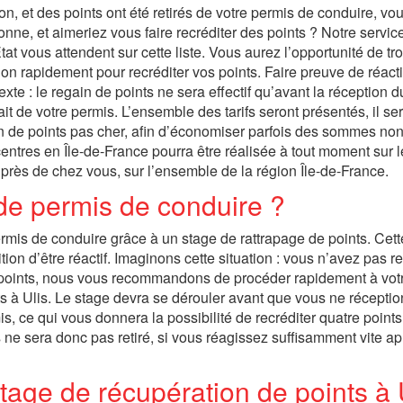
on, et des points ont été retirés de votre permis de conduire, vo
nne, et aimeriez vous faire recréditer des points ? Notre service
tat vous attendent sur cette liste. Vous aurez l’opportunité de tr
n rapidement pour recréditer vos points. Faire preuve de réacti
te : le regain de points ne sera effectif qu’avant la réception d
it de votre permis. L’ensemble des tarifs seront présentés, il se
on de points pas cher, afin d’économiser parfois des sommes no
entres en Île-de-France pourra être réalisée à tout moment sur le
près de chez vous, sur l’ensemble de la région Île-de-France.
 de permis de conduire ?
ermis de conduire grâce à un stage de rattrapage de points. Cett
dition d’être réactif. Imaginons cette situation : vous n’avez pas 
 4 points, nous vous recommandons de procéder rapidement à vot
ts à Ulis. Le stage devra se dérouler avant que vous ne réceptio
mis, ce qui vous donnera la possibilité de recréditer quatre points
 ne sera donc pas retiré, si vous réagissez suffisamment vite ap
age de récupération de points à 