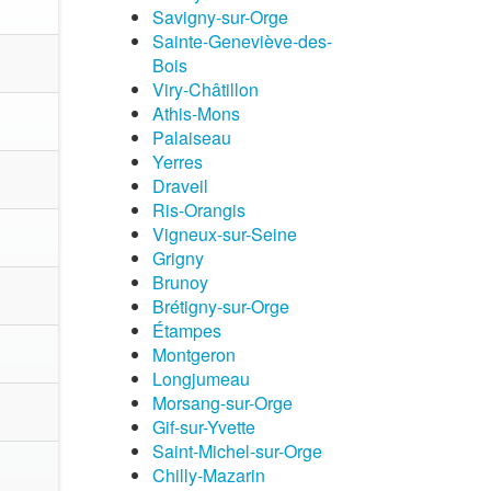
Savigny-sur-Orge
Sainte-Geneviève-des-
Bois
Viry-Châtillon
Athis-Mons
Palaiseau
Yerres
Draveil
Ris-Orangis
Vigneux-sur-Seine
Grigny
Brunoy
Brétigny-sur-Orge
Étampes
Montgeron
Longjumeau
Morsang-sur-Orge
Gif-sur-Yvette
Saint-Michel-sur-Orge
Chilly-Mazarin