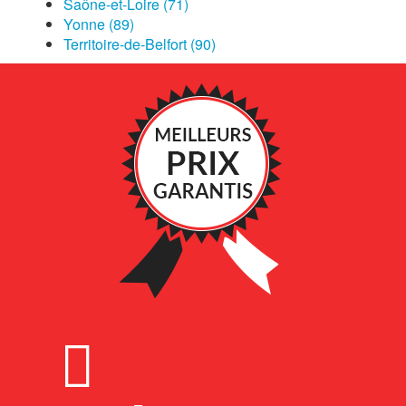
Saône-et-Loire (71)
Yonne (89)
Territoire-de-Belfort (90)